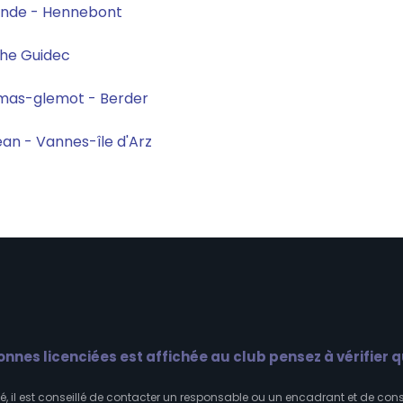
lande - Hennebont
phe Guidec
homas-glemot - Berder
an - Vannes-île d'Arz
onnes licenciées est affichée au club pensez à vérifier 
é, il est conseillé de contacter un
responsable ou un encadrant
et de cons