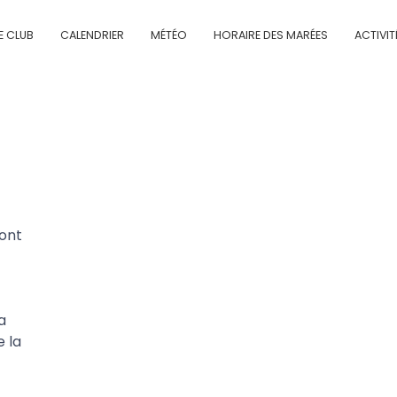
E CLUB
CALENDRIER
MÉTÉO
HORAIRE DES MARÉES
ACTIVIT
ront
a
 la