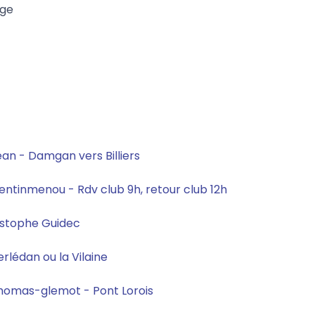
age
an - Damgan vers Billiers
entinmenou - Rdv club 9h, retour club 12h
istophe Guidec
rlédan ou la Vilaine
thomas-glemot - Pont Lorois