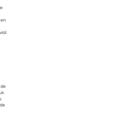
ée
 en
ial.
 de
us
u
 de