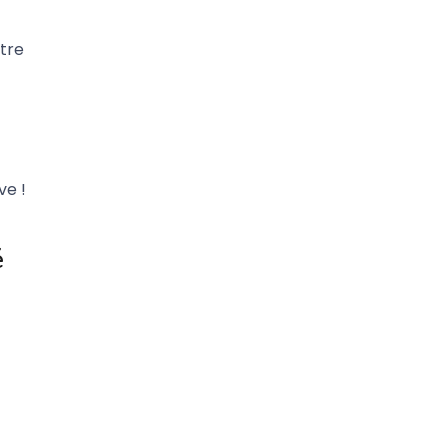
tre
ve !
é