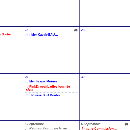
22
23
es
Sortie
m : Mer
Kayak-EAU…
29
30
j : Mer
Ile aux Moines…
j : PinkDragonLadies
journée
sécu
m : Rivière
Surf Berder
5 Septembre
6 Septembre
j : Réunion
Forum de la vie…
j : autre
Commission…