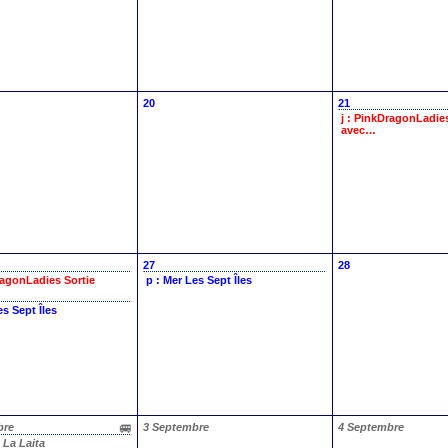
20
21
j : PinkDragonLadi
avec…
27
28
DragonLadies
Sortie
p : Mer
Les Sept Îles
es Sept Îles
bre
3 Septembre
4 Septembre
e
La Laita