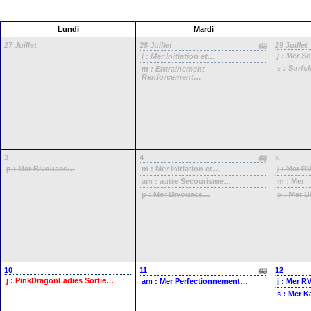
Lundi
Mardi
27 Juillet
28 Juillet
29 Juillet
j : Mer
So
j : Mer
Initiation et…
s : Surfs
m : Entrainement
Renforcement…
3
4
5
m : Mer
Initiation et…
p : Mer
Bivouacs…
j : Mer
RV
am : autre
Secourisme…
m : Mer
p : Mer
Bivouacs…
p : Mer
B
10
11
12
j : PinkDragonLadies
Sortie…
am : Mer
Perfectionnement…
j : Mer
RV
s : Mer
K