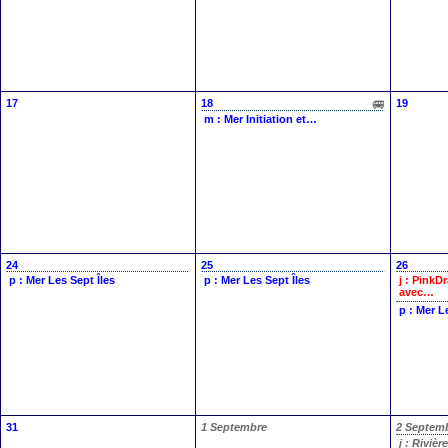
17
18
19
m : Mer
Initiation et…
24
25
26
p : Mer
Les Sept Îles
p : Mer
Les Sept Îles
j : Pink
avec…
p : Mer
L
31
1 Septembre
2 Septem
j : Rivièr