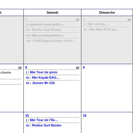
i
Samedi
Dimanche
1
2
j : Mer
secteur…
j : autre
RV club 8h30 -…
m : Mer
Rdv 8h15 au…
m : Rivière
Surf Berder
m : Mer
en Kayak-EAU…
am : PinkDragonLadies
Sortie…
8
9
j : Mer
Tour de groix
es
Sortie
m : Mer
Kayak-EAU…
m : Jeunes
9h-12h
15
16
j : Mer
Tour de l'île…
m : Rivière
Surf Berder