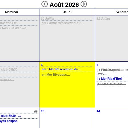
Août 2026
Mercredi
Jeudi
Vendred
30 Juillet
31 Juillet
rtie dans le…
am : autre
Réservation du…
ki
Rdv 19h au club
6
7
am : Mer
Réservation du…
 club 09h30
j : PinkDragonLadi
avec…
p : Mer
Bivouacs…
j : Mer
Ria d'Etel
ivouacs…
p : Mer
Bivouacs…
13
14
 club 8h30 -…
ayak éclipse