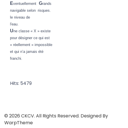
E
G
ventuellement
rands
navigable selon
risques.
le niveau de
l'eau.
U
ne classe « X » existe
pour désigner ce qui est
« réellement » impossible
et qui n’a jamais été
franchi.
Hits: 5479
© 2026 CKCV. All Rights Reserved. Designed By
WarpTheme