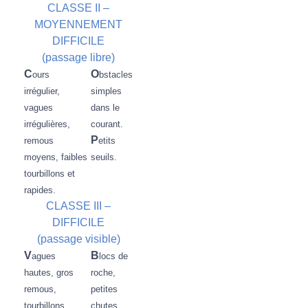
CLASSE II –
MOYENNEMENT
DIFFICILE
(p
assage libre)
C
O
ours
bstacles
irrégulier,
simples
vagues
dans le
irrégulières,
courant.
P
remous
etits
moyens, faibles
seuils.
tourbillons et
rapides.
CLASSE III –
DIFFICILE
(passage visible)
V
B
agues
locs de
hautes, gros
roche,
remous,
petites
tourbillons
chutes,