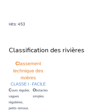
Hits: 453
Classification des rivières
C
lassement
technique des
rivières
CLASSE I - FACILE
C
O
ours régulier,
bstacles
vagues
simples.
régulières,
petits remous.