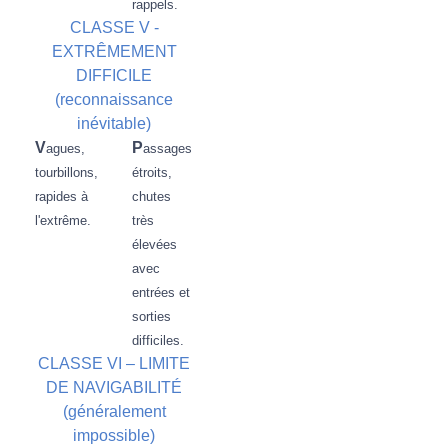
rappels.
CLASSE V -
EXTRÊMEMENT
DIFFICILE
(reconnaissance
inévitable)
V
P
agues,
assages
tourbillons,
étroits,
rapides à
chutes
l'extrême.
très
élevées
avec
entrées et
sorties
difficiles.
CLASSE VI – LIMITE
DE NAVIGABILITÉ
(généralement
impossible)