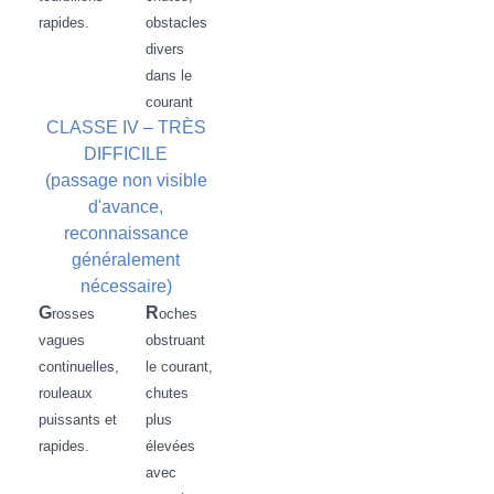
rapides
.
obstacles
divers
dans le
courant
CLASSE IV – TRÈS
DIFFICILE
(passage non visible
d'avance,
reconnaissance
généralement
nécessaire)
G
R
rosses
oches
vagues
obstruant
continuelles,
le courant,
rouleaux
chutes
puissants et
plus
rapides.
élevées
avec