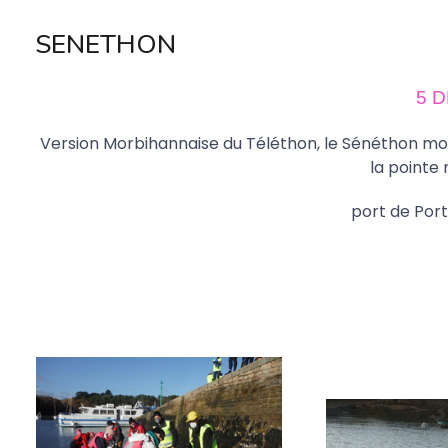
SENETHON
5 D
Version Morbihannaise du Téléthon, le Sénéthon mob
la pointe n
port de Por