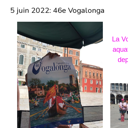
5 juin 2022: 46e Vogalonga
La V
aqua
dep