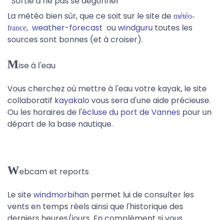
Sortie à ne pas se dégonfler
La météo bien sûr, que ce soit sur le site de
météo-
,
weather-forecast
ou
windguru
toutes les
france
sources sont bonnes (et à croiser).
M
ise à l'eau
Vous cherchez où mettre à l'eau votre kayak, le site
collaboratif
kayakalo
vous sera d'une aide précieuse.
Ou les horaires de l'
écluse du port de Vannes
pour un
départ de la base nautique.
W
ebcam et reports
Le site
windmorbihan
permet lui de consulter les
vents en temps réels ainsi que l'historique des
derniers heures/jours. En complément si vous