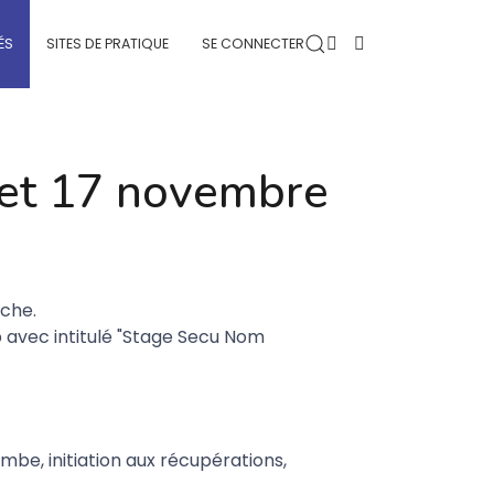
ÉS
SITES DE PRATIQUE
SE CONNECTER
 et 17 novembre
nche.
 avec intitulé "Stage Secu Nom
ombe, initiation aux récupérations,