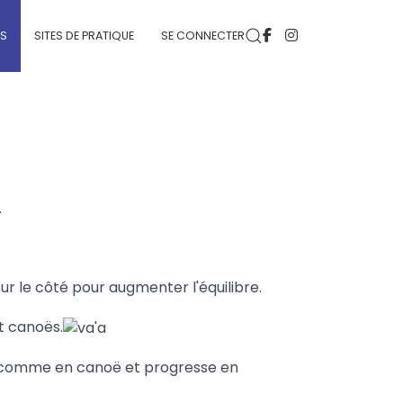
ÉS
SITES DE PRATIQUE
SE CONNECTER
.
ur le côté pour augmenter l'équilibre.
t canoës.
le comme en canoë et progresse en