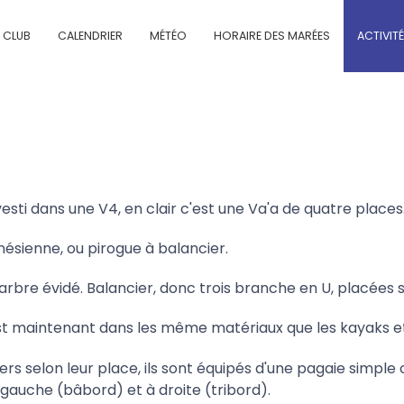
E CLUB
CALENDRIER
MÉTÉO
HORAIRE DES MARÉES
ACTIVIT
nvesti dans une V4, en clair c'est une Va'a de quatre places
nésienne, ou pirogue à balancier.
arbre évidé. Balancier, donc trois branche en U, placées s
est maintenant dans les même matériaux que les kayaks e
ers selon leur place, ils sont équipés d'une pagaie simp
gauche (bâbord) et à droite (tribord).