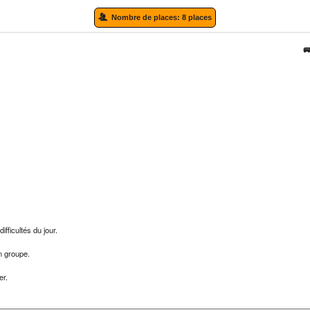
Nombre de places:
8 places
fficultés du jour.
n groupe.
er.