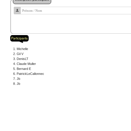
Participants
Michelle
Gil V
DenisLT
Claude Muller
Bernard E
PatrickLeCallonnec
Jb
Jb