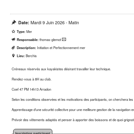
Mardi 9 Juin 2026 - Matin
Date:
Type:
Mer
Responsable:
thomas-glemot
Description:
Initiation et Perfectionnement mer
Lieu:
Berchis
Créneaux réservés aux kayakistes désirant travailler leur technique.
Rendez-vous à 8H au club.
Coef 47 PM 14h13 Arradon
Selon les conditions observées et les motivations des participants, on cherchera les di
Apprentissage d'une sécurité collective pour une meilleure gestion de la navigation e
Prévoir des vêtements adaptés et penser à apporter des boissons et de quoi grignot
Inscription participant